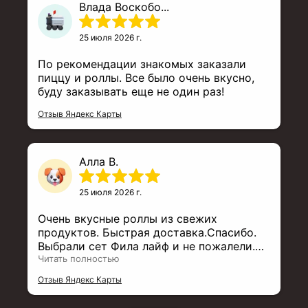
Влада Воскобо...
что не спросила ее имя, заказывала 27
июля с.г. в 20 часов, очень
доброжелательная, знающая, Ни одного
25 июля 2026 г.
лишнего слова - всё по делу, быстро и
доступно. Курьер подъеал раньше на 10
По рекомендации знакомых заказали
минут, очень спокойный, вежливый,
пиццу и роллы. Все было очень вкусно,
добросердечный, просто замечательный
буду заказывать еще не один раз!
персонал в этом заведении. Вкусная еда,
Отзыв Яндекс Карты
прекрасное обслуживание - что еще
нужно для праздника, здесь вы всегда
всё найдете и без нервов. Рекомендую.
Алла В.
25 июля 2026 г.
Очень вкусные роллы из свежих
продуктов. Быстрая доставка.Спасибо.
Выбрали сет Фила лайф и не пожалели.
Мои заказы только здесь. Убедительно
Читать полностью
рекомендую.
Отзыв Яндекс Карты