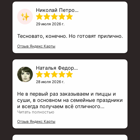
Николай Петро...
29 июля 2026 г.
Тесновато, конечно. Но готовят прилично.
Отзыв Яндекс Карты
Наталья Федор...
28 июля 2026 г.
Не в первый раз заказываем и пиццы и
суши, в основном на семейные праздники
и всегда получаем всё отличного
качества, вовремя, всё свежее, пиццы
Читать полностью
горячие, роллы свежие - прекрасный
Отзыв Яндекс Карты
ассортимент, доброкачественные
продукты, отличное обслуживание. Хочу
отметить и приемщицу заказа, жалею