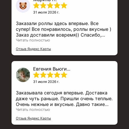
31 июля 2026 г.
Заказали роллы здесь впервые. Все
супер! Все понравилось, роллы вкусные )
Заказ доставили вовремя)) Спасибо,
будем заказывать впредь у вас!
Читать полностью
Отзыв Яндекс Карты
Евгения Вьюги...
31 июля 2026 г.
Заказывала сегодня впервые. Доставка
даже чуть раньше. Пришли очень теплые.
Очень нежные и вкусные. Давно такие
суши не ела. Теперь только к вам, не
Читать полностью
теряйте сервис. Спасибо огромное
Отзыв Яндекс Карты
повару и персоналу.