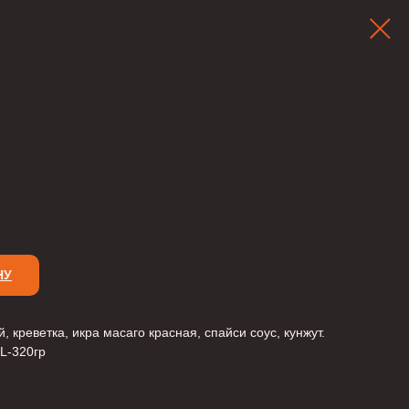
НУ
, креветка, икра масаго красная, спайси соус, кунжут.
XL-320гр