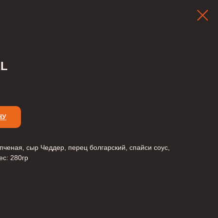
XL
НУ
опченая, сыр Чеддер, перец болгарский, спайси соус,
ес: 280гр