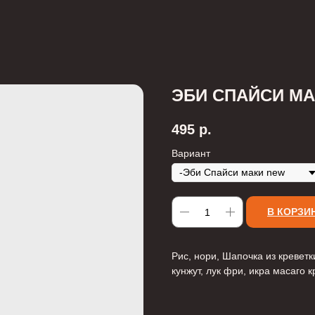
ЭБИ СПАЙСИ М
495
р.
Вариант
В КОРЗИ
Рис, нори, Шапочка из креветк
кунжут, лук фри, икра масаго к