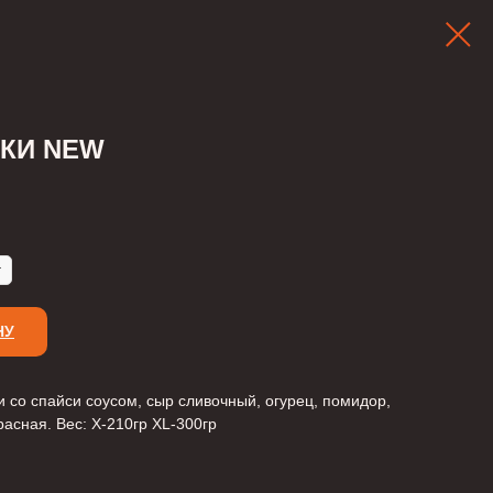
АКИ NEW
НУ
и со спайси соусом, сыр сливочный, огурец, помидор,
расная. Вес: X-210гр XL-300гр