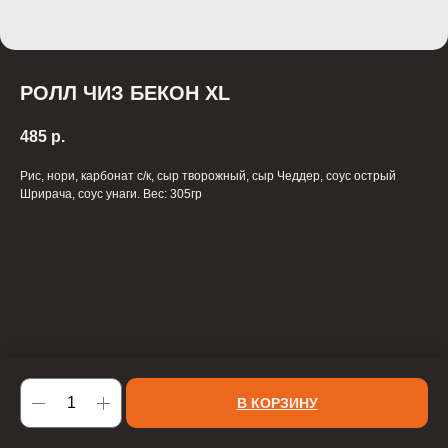
РОЛЛ ЧИЗ БЕКОН XL
485
р.
Рис, нори, карбонат с/к, сыр творожный, сыр Чеддер, соус острый
Шрирача, соус унаги. Вес: 305гр
В КОРЗИНУ