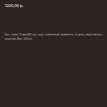
1200,00
р.
В КОРЗИНУ
Рис, нори, Угорь(80 гр.), сыр сливочный, креветка, огурец, икра масаго
красная. Вес: 300гр