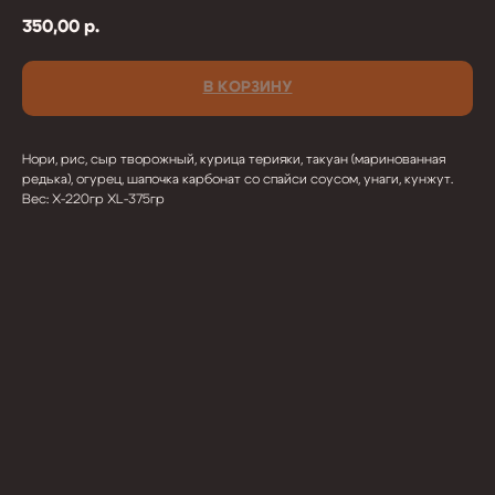
350,00
р.
В КОРЗИНУ
Нори, рис, сыр творожный, курица терияки, такуан (маринованная
редька), огурец, шапочка карбонат со спайси соусом, унаги, кунжут.
Вес: X-220гр XL-375гр