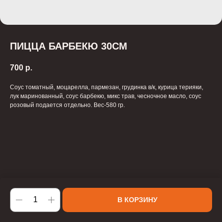
ПИЦЦА БАРБЕКЮ 30СМ
700
р.
Соус томатный, моцарелла, пармезан, грудинка в/к, курица терияки,
лук маринованный, соус барбекю, микс трав, чесночное масло, соус
розовый подается отдельно. Вес-580 гр.
В КОРЗИНУ